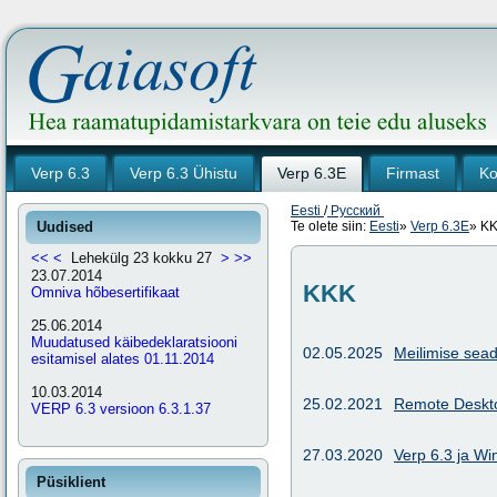
Verp 6.3
Verp 6.3 Ühistu
Verp 6.3E
Firmast
Ko
Eesti
/
Русский
Uudised
Te olete siin:
Eesti
»
Verp 6.3E
»
K
<<
<
Lehekülg 23 kokku 27
>
>>
23.07.2014
KKK
Omniva hõbesertifikaat
25.06.2014
Muudatused käibedeklaratsiooni
02.05.2025
Meilimise sead
esitamisel alates 01.11.2014
10.03.2014
25.02.2021
Remote Desktop
VERP 6.3 versioon 6.3.1.37
27.03.2020
Verp 6.3 ja Wi
Püsiklient