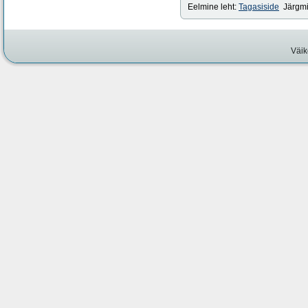
Eelmine leht:
Tagasiside
Järgmi
Väik