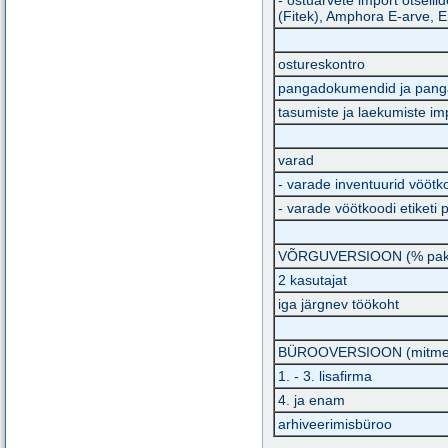
(Fitek), Amphora E-arve, E
ostureskontro
pangadokumendid ja pang
tasumiste ja laekumiste im
varad
- varade inventuurid vöötk
- varade vöötkoodi etiketi 
VÕRGUVERSIOON (% paket
2 kasutajat
iga järgnev töökoht
BÜROOVERSIOON (mitme f
1. - 3. lisafirma
4. ja enam
arhiveerimisbüroo