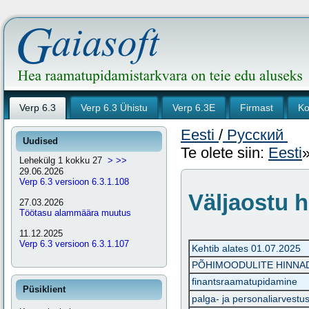
Verp 6.3
Verp 6.3 Ühistu
Verp 6.3E
Firmast
Ko
Eesti
/
Русский
Uudised
Te olete siin:
Eesti
Lehekülg 1 kokku 27
>
>>
29.06.2026
Verp 6.3 versioon 6.3.1.108
Väljaostu h
27.03.2026
Töötasu alammäära muutus
11.12.2025
Verp 6.3 versioon 6.3.1.107
Kehtib alates 01.07.2025
PÕHIMOODULITE HINNA
finantsraamatupidamine
Püsiklient
palga- ja personaliarvestu