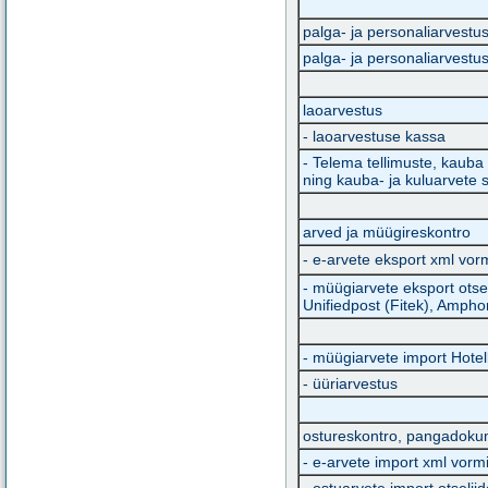
palga- ja personaliarvestu
palga- ja personaliarvest
laoarvestus
- laoarvestuse kassa
- Telema tellimuste, kauba 
ning kauba- ja kuluarvete 
arved ja müügireskontro
- e-arvete eksport xml vor
- müügiarvete eksport otse
Unifiedpost (Fitek), Ampho
- müügiarvete import Hotel
- üüriarvestus
ostureskontro, pangadoku
- e-arvete import xml vorm
- ostuarvete import otseli