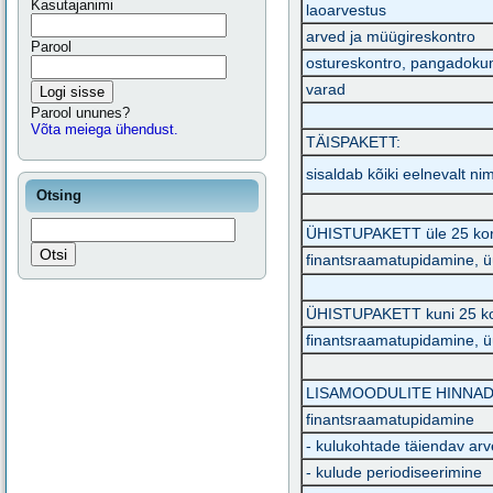
Kasutajanimi
laoarvestus
arved ja müügireskontro
Parool
ostureskontro, pangadoku
varad
Logi sisse
Parool ununes?
Võta meiega ühendust.
TÄISPAKETT:
sisaldab kõiki eelnevalt n
Otsing
ÜHISTUPAKETT üle 25 kort
finantsraamatupidamine, ü
ÜHISTUPAKETT kuni 25 kor
finantsraamatupidamine, ü
LISAMOODULITE HINNAD
finantsraamatupidamine
- kulukohtade täiendav arv
- kulude periodiseerimine