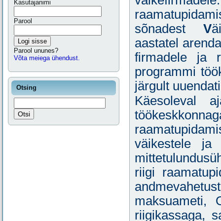
Kasutajanimi
raamatupida
Parool
sõnadest
V
ä
aastatel arend
Logi sisse
Parool ununes?
firmadele ja ri
Võta meiega ühendust.
programmi töö
järgult uuendat
Otsing
Käesoleval a
töökeskko
raamatupida
väikestele ja
mittetulundusüh
riigi raamatup
andmevahetu
maksuameti, O
riigikassaga,