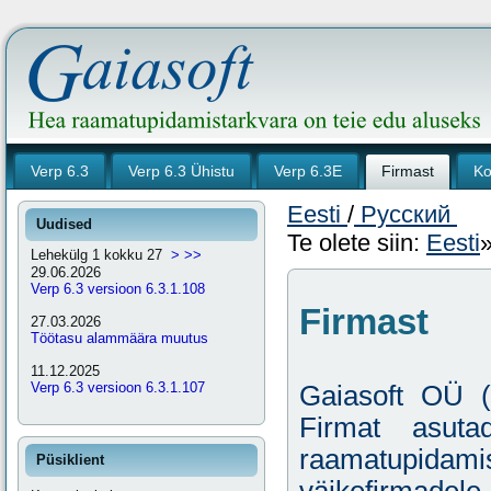
Verp 6.3
Verp 6.3 Ühistu
Verp 6.3E
Firmast
Ko
Eesti
/
Русский
Uudised
Te olete siin:
Eesti
Lehekülg 1 kokku 27
>
>>
29.06.2026
Verp 6.3 versioon 6.3.1.108
Firmast
27.03.2026
Töötasu alammäära muutus
11.12.2025
Verp 6.3 versioon 6.3.1.107
Gaiasoft OÜ (
Firmat asuta
raamatupidamist
Püsiklient
väikefirmadele