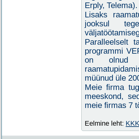
Erply, Telema).
Lisaks raamat
jooksul teg
väljatöötamiseg
Paralleelselt
programmi VERP
on olnud 
raamatupidami
müünud üle 200
Meie firma tug
meeskond, sed
meie firmas 7 t
Eelmine leht:
KK