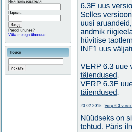
Имя пользователя
6.3E uus versio
Пароль
Selles versioon
uusi aruandeid,
Вход
andmik riigieel
Parool ununes?
Võta meiega ühendust.
hüvitise taotle
INF1 uus välja
Поиск
VERP 6.3 uue v
täiendused
.
VERP 6.3E uue 
täiendused
.
23.02.2015
Verp 6.3 versi
Nüüdseks on si
tehtud. Päris i