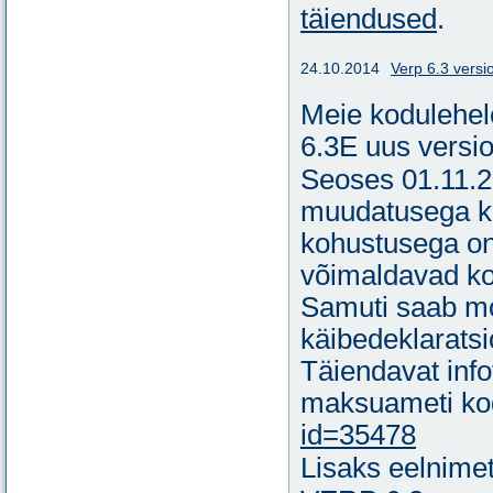
täiendused
.
24.10.2014
Verp 6.3 versi
Meie kodulehe
6.3E uus versio
Seoses 01.11.
muudatusega ke
kohustusega on
võimaldavad ko
Samuti saab mo
käibedeklarats
Täiendavat info
maksuameti ko
id=35478
Lisaks eelnimet