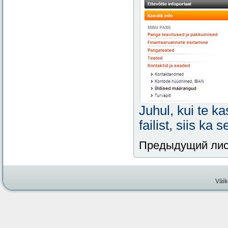
Juhul, kui te k
failist, siis k
Предыдущий лис
Väik