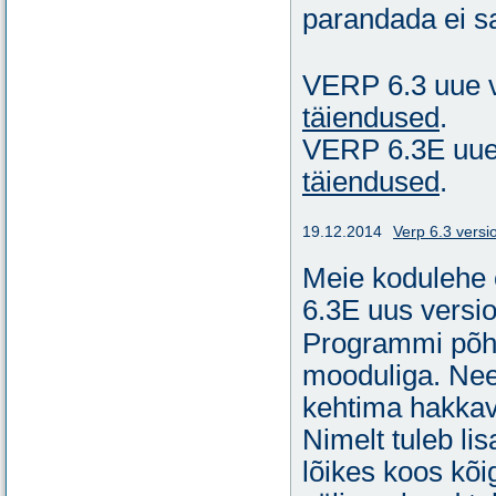
parandada ei sa
VERP 6.3 uue v
täiendused
.
VERP 6.3E uue 
täiendused
.
19.12.2014
Verp 6.3 versi
Meie kodulehe
6.3E uus versio
Programmi põhi
mooduliga. Nee
kehtima hakkav
Nimelt tuleb li
lõikes koos kõi