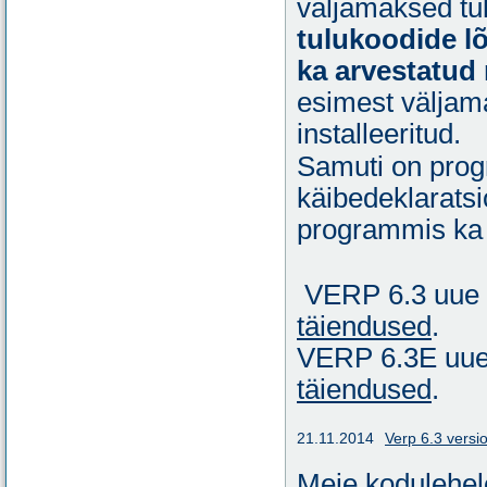
väljamaksed tu
tulukoodide lõ
ka arvestatud
esimest väljam
installeeritud.
Samuti on prog
käibedeklaratsi
programmis ka t
VERP 6.3 uue 
täiendused
.
VERP 6.3E uue 
täiendused
.
21.11.2014
Verp 6.3 versi
Meie kodulehe