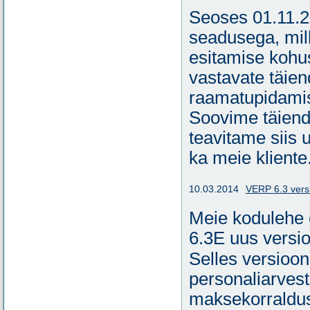
Seoses 01.11.
seadusega, mill
esitamise kohus
vastavate täien
raamatupidami
Soovime täiend
teavitame siis
ka meie kliente
10.03.2014
VERP 6.3 vers
Meie kodulehe
6.3E uus versio
Selles versioon
personaliarves
maksekorraldust