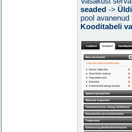
Vasakust serva
seaded
->
Üld
pool avanenud 
Kooditabeli val