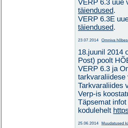
VERP 6.3 uue v
täiendused
.
VERP 6.3E uue 
täiendused
.
23.07.2014
Omniva hõbeser
18.juunil 2014 
Post) poolt H
VERP 6.3 ja Om
tarkvaraliidese
Tarkvaraliides
Verp-is koostat
Täpsemat infot
kodulehelt
http
25.06.2014
Muudatused käi