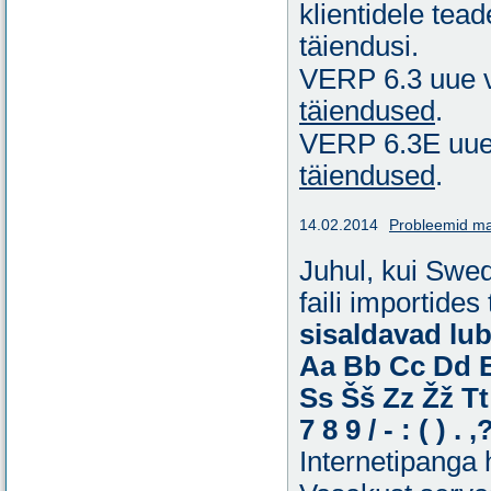
klientidele tea
täiendusi.
VERP 6.3 uue v
täiendused
.
VERP 6.3E uue 
täiendused
.
14.02.2014
Probleemid ma
Juhul, kui Swe
faili importides
sisaldavad lu
Aa Bb Cc Dd E
Ss Šš Zz Žž T
7 8 9 / - : ( ) . 
Internetipanga 