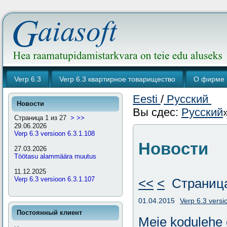
Verp 6.3
Verp 6.3 квартирное товарищество
О фирме
Eesti
/
Русский
Новости
Вы сдес:
Русский
Страница 1 из 27
>
>>
29.06.2026
Verp 6.3 versioon 6.3.1.108
Новости
27.03.2026
Töötasu alammäära muutus
11.12.2025
Verp 6.3 versioon 6.3.1.107
<<
<
Страница
01.04.2015
Verp 6.3 versi
Постоянный клиент
Meie kodulehe