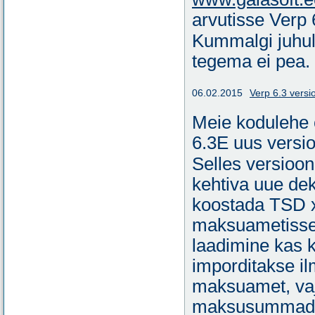
arvutisse Verp 
Kummalgi juhul
tegema ei pea.
06.02.2015
Verp 6.3 versi
Meie kodulehe
6.3E uus versio
Selles versioon
kehtiva uue de
koostada TSD xm
maksuametisse. 
laadimine kas
imporditakse i
maksuamet, vaja
maksusummadega