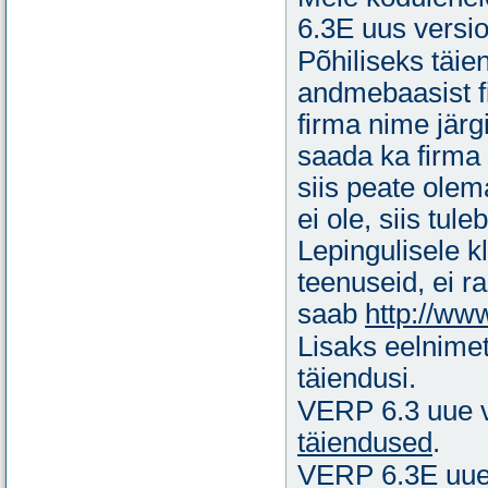
6.3E uus versio
Põhiliseks täie
andmebaasist fi
firma nime järg
saada ka firma
siis peate olema
ei ole, siis tul
Lepingulisele k
teenuseid, ei r
saab
http://www
Lisaks eelnime
täiendusi.
VERP 6.3 uue v
täiendused
.
VERP 6.3E uue 